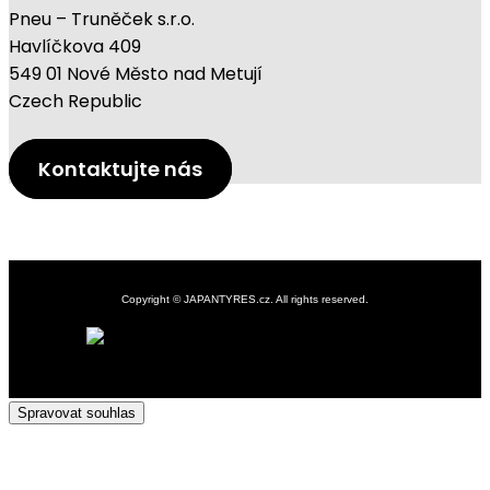
Pneu – Truněček s.r.o.
Havlíčkova 409
549 01 Nové Město nad Metují
Czech Republic
Kontaktujte nás
Copyright © JAPANTYRES.cz. All rights reserved.
Nezařazené
Spravovat souhlas
Clos
this
modu