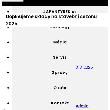
JAPAN
Výhradní
TYRES
distributor
JAPANTYRES.cz
OTR
OTR
Doplňujeme sklady na stavební sezonu
Czech
pneumatik
2025
YOKOHAMA
Katalogy
v
Česku
Média
Servis
3. 3. 2025
Zprávy
O nás
Kontakt
4dm1n