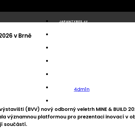
JAPANTYRES.cz
2026 v Brně
Katalogy
Média
Servis
Zprávy
O nás
4dm1n
Kontakt
výstavišti (BVV) nový odborný veletrh MINE & BUILD 2
stala významnou platformou pro prezentaci inovací v 
jí součástí.