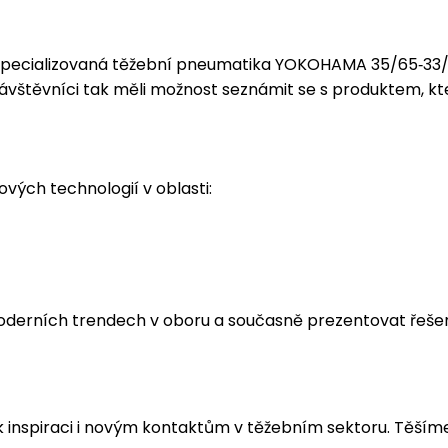
 specializovaná těžební pneumatika YOKOHAMA 35/65‑33/4
štěvníci tak měli možnost seznámit se s produktem, který
vých technologií v oblasti:
oderních trendech v oboru a současně prezentovat řešení
spiraci i novým kontaktům v těžebním sektoru. Těšíme se