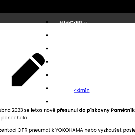
JAPANTYRES.cz
Katalogy
Média
Servis
Zprávy
O nás
4dm1n
Kontakt
ubna 2023 se letos nově
přesunul do pískovny Pamětník
e ponechala.
prezentaci OTR pneumatik YOKOHAMA nebo vyzkoušet posle