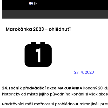
EN
Marokánka 2023 – ohlédnutí
27. 4. 2023
24. ročník předváděcí akce MAROKÁNKA
konaný 20. d
historicky od místa jejího původního konání si však akc
Návštěvníci měli možnost si prohlédnout mimo jiné i 