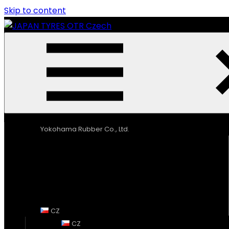
Skip to content
JAPAN
Výhradní
TYRES
distributor
OTR
OTR
Czech
pneumatik
YOKOHAMA
v
Česku
Yokohama Rubber Co., Ltd.
CZ
CZ