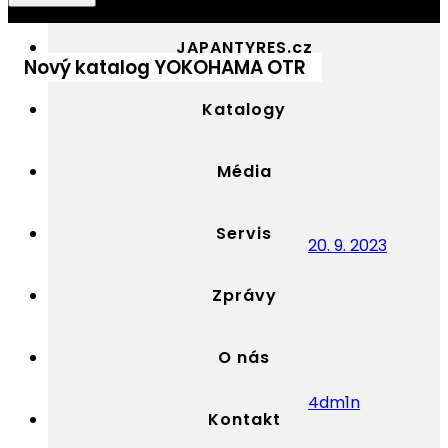
JAPAN
Výhradní
TYRES
distributor
JAPANTYRES.cz
OTR
OTR
Nový katalog YOKOHAMA OTR
Czech
pneumatik
YOKOHAMA
Katalogy
v
Česku
Média
Servis
20. 9. 2023
Zprávy
O nás
4dm1n
Kontakt