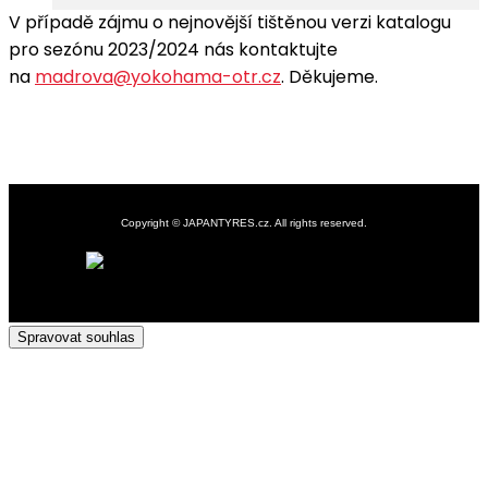
V případě zájmu o nejnovější tištěnou verzi katalogu
pro sezónu 2023/2024 nás kontaktujte
na
madrova@yokohama-otr.cz
. Děkujeme.
Copyright © JAPANTYRES.cz. All rights reserved.
Nezařazené
Spravovat souhlas
Clos
this
modu
Děkuji, tuto nabídku dále nezobrazovat.