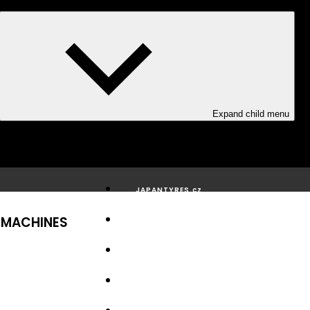
Expand child menu
JAPANTYRES.cz
L MACHINES
Katalogy
Média
Servis