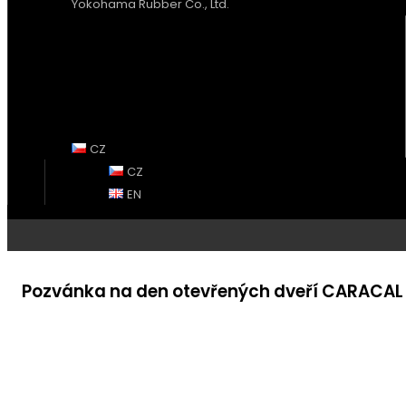
Yokohama Rubber Co., Ltd.
CZ
CZ
EN
Pozvánka na den otevřených dveří CARACA