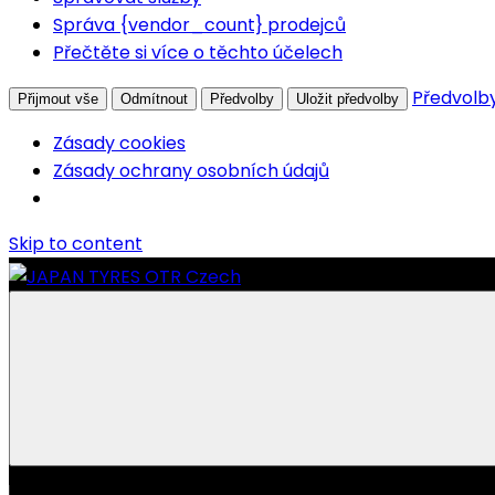
Správa {vendor_count} prodejců
Přečtěte si více o těchto účelech
Předvolb
Přijmout vše
Odmítnout
Předvolby
Uložit předvolby
Zásady cookies
Zásady ochrany osobních údajů
Skip to content
JAPAN
Výhradní
TYRES
distributor
OTR
OTR
Czech
pneumatik
YOKOHAMA
v
Česku