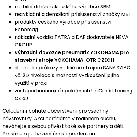
mobilní drtiče rakouského výrobce SBM
recyklační a demoliční příslušenství značky MBI
produkty českého výrobce příslušenství
Renomag
nákladní vozidla TATRA a DAF dodavatele NEVA
GROUP
výhradní dovozce pneumatik YOKOHAMA pro
stavební stroje YOKOHAMA-OTR CZECH
stronické průkazy na klíč se strojem SANY SY18C
vč. 2D nivelace s možností vyzkoušení jejího
využití v praxi
zástupci financující společnosti UniCredit Leasing
CZ a.s.
Celodenní bohaté občerstvení pro všechny
návštěvníky. Akci pořádáme v rodinném duchu,
neváhejte s sebou přivést také své partnery a děti.
Prosíme o potvrzení účasti předem na