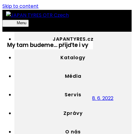
Skip to content
Menu
JAPAN
Výhradní
TYRES
distributor
JAPANTYRES.cz
OTR
OTR
My tam budeme… přijďte i vy
Czech
pneumatik
YOKOHAMA
Katalogy
v
Česku
Média
Servis
8. 6. 2022
Zprávy
O nás