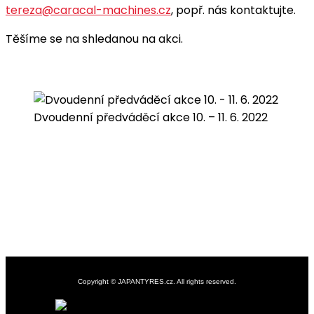
tereza@caracal-machines.cz
, popř. nás kontaktujte.
Těšíme se na shledanou na akci.
Dvoudenní předváděcí akce 10. – 11. 6. 2022
Copyright © JAPANTYRES.cz. All rights reserved.
Nezařazené
předváděcí
akce
yokohama