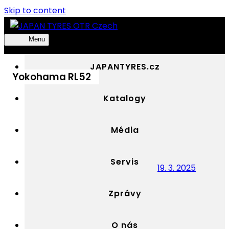
Skip to content
Menu
JAPAN
Výhradní
TYRES
distributor
JAPANTYRES.cz
OTR
OTR
Yokohama RL52
Czech
pneumatik
YOKOHAMA
Katalogy
v
Česku
Média
Servis
19. 3. 2025
Zprávy
O nás