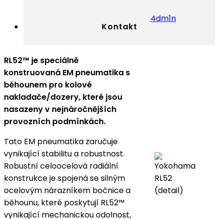
4dm1n
Kontakt
RL52™ je speciálně
konstruovaná EM pneumatika s
běhounem pro kolové
nakladače/dozery, které jsou
nasazeny v nejnáročnějších
provozních podmínkách.
Tato EM pneumatika zaručuje
vynikající stabilitu a robustnost.
Robustní celoocelová radiální
konstrukce je spojená se silným
ocelovým nárazníkem bočnice a
běhounu, které poskytují RL52™
vynikající mechanickou odolnost,